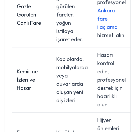
profesyonel
Gözle
görülen
Ankara
Görülen
fareler,
fare
Canlı Fare
yoğun
ilaçlama
istilaya
hizmeti alın.
işaret eder.
Hasarı
Kablolarda,
kontrol
mobilyalarda
Kemirme
edin,
veya
İzleri ve
profesyonel
duvarlarda
Hasar
destek için
oluşan yeni
hazırlıklı
diş izleri.
olun.
Hijyen
önlemleri