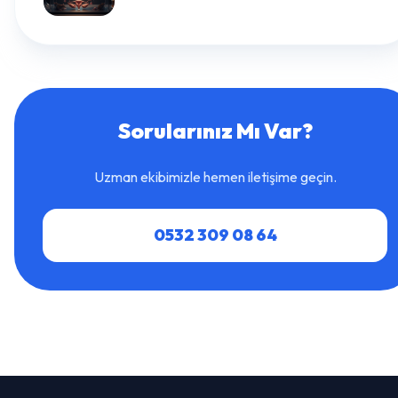
Sorularınız Mı Var?
Uzman ekibimizle hemen iletişime geçin.
0532 309 08 64