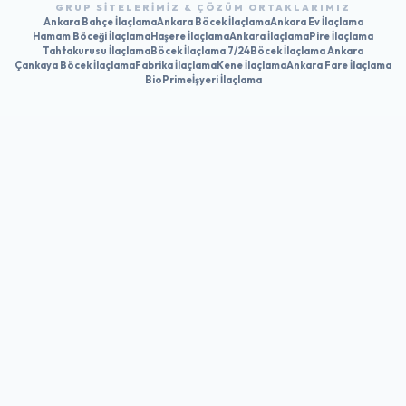
GRUP SITELERIMIZ & ÇÖZÜM ORTAKLARIMIZ
Ankara Bahçe İlaçlama
Ankara Böcek İlaçlama
Ankara Ev İlaçlama
Hamam Böceği İlaçlama
Haşere İlaçlama
Ankara İlaçlama
Pire İlaçlama
Tahtakurusu İlaçlama
Böcek İlaçlama 7/24
Böcek İlaçlama Ankara
Çankaya Böcek İlaçlama
Fabrika İlaçlama
Kene İlaçlama
Ankara Fare İlaçlama
BioPrime
İşyeri İlaçlama