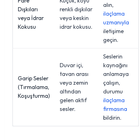
Fare
Küçük, koyu
alın,
Dışkıları
renkli dışkılar
ilaçlama
veya İdrar
veya keskin
uzmanıyla
Kokusu
idrar kokusu.
iletişime
geçin.
Seslerin
Duvar içi,
kaynağını
tavan arası
anlamaya
Garip Sesler
veya zemin
çalışın,
(Tırmalama,
altından
durumu
Koşuşturma)
gelen aktif
ilaçlama
sesler.
firmasına
bildirin.