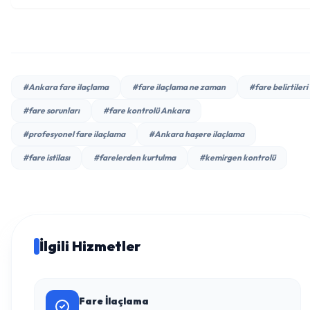
#Ankara fare ilaçlama
#fare ilaçlama ne zaman
#fare belirtileri
#fare sorunları
#fare kontrolü Ankara
#profesyonel fare ilaçlama
#Ankara haşere ilaçlama
#fare istilası
#farelerden kurtulma
#kemirgen kontrolü
İlgili Hizmetler
Fare İlaçlama