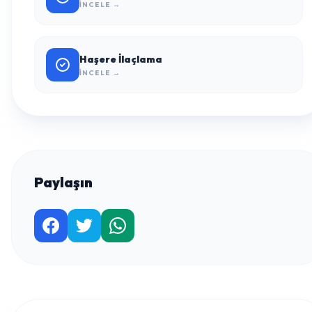
İNCELE →
Haşere İlaçlama
İNCELE →
Paylaşın