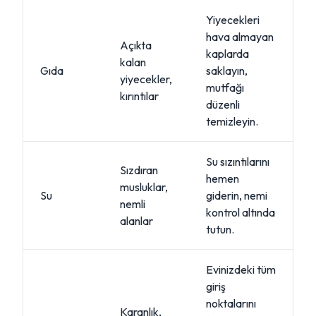
Yiyecekleri
hava almayan
Açıkta
kaplarda
kalan
Gıda
saklayın,
yiyecekler,
mutfağı
kırıntılar
düzenli
temizleyin.
Su sızıntılarını
Sızdıran
hemen
musluklar,
Su
giderin, nemi
nemli
kontrol altında
alanlar
tutun.
Evinizdeki tüm
giriş
noktalarını
Karanlık,