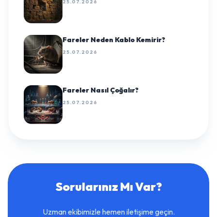
25.07.2026
Fareler Neden Kablo Kemirir?
25.07.2026
Fareler Nasıl Çoğalır?
25.07.2026
Sorularınız Mı Var?
Uzman ekibimizle hemen iletişime geçin.