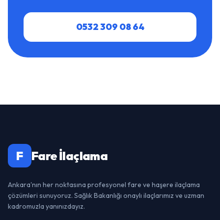
0532 309 08 64
F
Fare İlaçlama
Ankara'nın her noktasına profesyonel fare ve haşere ilaçlama
çözümleri sunuyoruz. Sağlık Bakanlığı onaylı ilaçlarımız ve uzman
kadromuzla yanınızdayız.