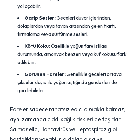
yol açabilir.
Garip Sesler:
Geceleri duvar içlerinden,
dolaplardan veya tavan arasından gelen tıkırtı,
tırmalama veya sürtünme sesleri.
Kötü Koku:
Özellikle yoğun fare istilası
durumunda, amonyak benzeri veya küf kokusu fark
edilebilir.
Görünen Fareler:
Genellikle geceleri ortaya
çıksalar da, istila yoğunlaştığında gündüzleri de
görülebilirler.
Fareler sadece rahatsız edici olmakla kalmaz,
aynı zamanda ciddi sağlık riskleri de taşırlar.
Salmonella, Hantavirüs ve Leptospiroz gibi
hastalıkları yayabilir, gıdaları dışkı ve