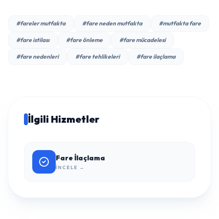
#fareler mutfakta
#fare neden mutfakta
#mutfakta fare
#fare istilası
#fare önleme
#fare mücadelesi
#fare nedenleri
#fare tehlikeleri
#fare ilaçlama
İlgili Hizmetler
Fare İlaçlama
İNCELE →