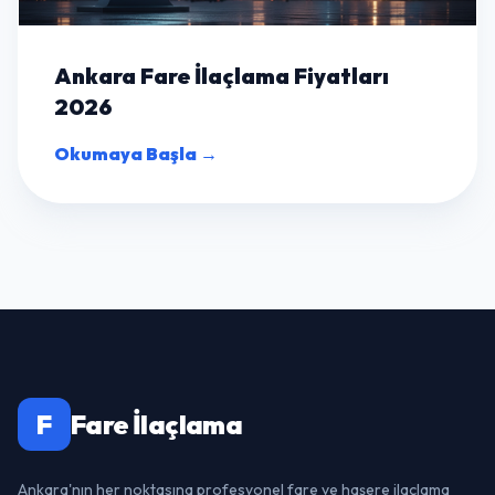
Ankara Fare İlaçlama Fiyatları
2026
Okumaya Başla →
F
Fare İlaçlama
Ankara'nın her noktasına profesyonel fare ve haşere ilaçlama