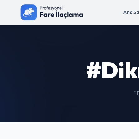
Ana Sa
#Dik
"