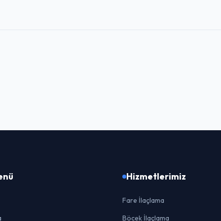
Menü
Hizmetlerimiz
Fare İlaçlama
a
Böcek İlaçlama