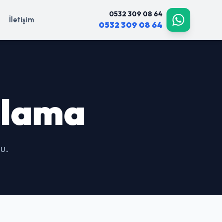
0532 309 08 64
İletişim
0532 309 08 64
çlama
u.