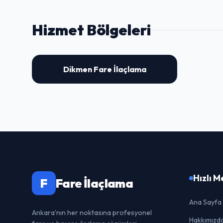
Hizmet Bölgeleri
Dikmen Fare İlaçlama
Hızlı 
F
Fare İlaçlama
Ana Sayfa
Ankara'nın her noktasına profesyonel
Hakkımızd