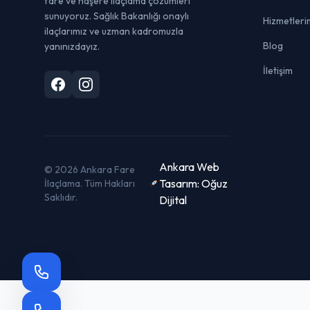
fare ve haşere ilaçlama çözümleri
sunuyoruz. Sağlık Bakanlığı onaylı
Hizmetleri
ilaçlarımız ve uzman kadromuzla
Blog
yanınızdayız.
İletişim
Ankara Web
© 2026 Ankara Fare
Tasarım: Oğuz
İlaçlama. Tüm Hakları
Saklıdır.
Dijital