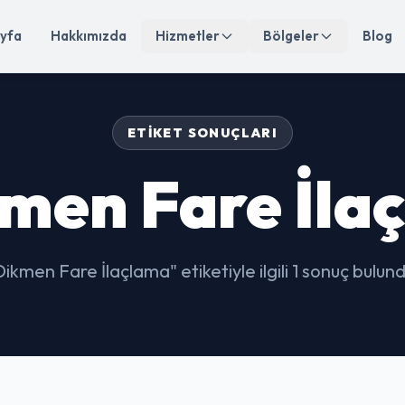
yfa
Hakkımızda
Hizmetler
Bölgeler
Blog
ETIKET SONUÇLARI
men Fare İla
Dikmen Fare İlaçlama" etiketiyle ilgili 1 sonuç bulund