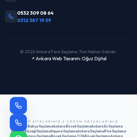
0532 309 08 64
0312 387 19 39
© 2026 Ankara Fare İlaçlama. Tüm Hakları Saklıdır.
Ankara Web Tasarım: Oğuz Dijital
GRUP SITELERIMIZ & ÇÖZÜM ORTAKLARIMIZ
Ankara Bahçe İlaçlama
Ankara Böcek İlaçlama
Ankara Ev İlaçlama
Hamam Böceği İlaçlama
Haşere İlaçlama
Ankara İlaçlama
Pire İlaçlama
Tahtakurusu İlaçlama
Böcek İlaçlama 7/24
Böcek İlaçlama Ankara