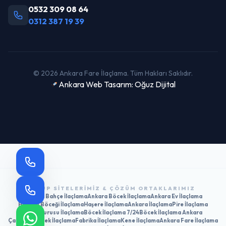
0532 309 08 64
0312 387 19 39
© 2026 Ankara Fare İlaçlama. Tüm Hakları Saklıdır.
Ankara Web Tasarım: Oğuz Dijital
GRUP SITELERIMIZ & ÇÖZÜM ORTAKLARIMIZ
Ankara Bahçe İlaçlama
Ankara Böcek İlaçlama
Ankara Ev İlaçlama
Hamam Böceği İlaçlama
Haşere İlaçlama
Ankara İlaçlama
Pire İlaçlama
Tahtakurusu İlaçlama
Böcek İlaçlama 7/24
Böcek İlaçlama Ankara
Çankaya Böcek İlaçlama
Fabrika İlaçlama
Kene İlaçlama
Ankara Fare İlaçlama