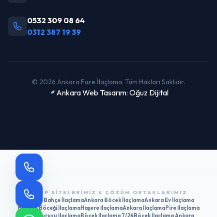
0532 309 08 64
0312 387 19 39
© 2026 Ankara Fare İlaçlama. Tüm Hakları Saklıdır.
Ankara Web Tasarım: Oğuz Dijital
GRUP SITELERIMIZ & ÇÖZÜM ORTAKLARIMIZ
Ankara Bahçe İlaçlama
Ankara Böcek İlaçlama
Ankara Ev İlaçlama
Hamam Böceği İlaçlama
Haşere İlaçlama
Ankara İlaçlama
Pire İlaçlama
Tahtakurusu İlaçlama
Böcek İlaçlama 7/24
Böcek İlaçlama Ankara