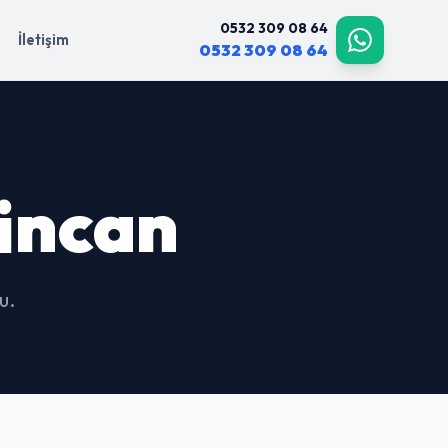
0532 309 08 64
İletişim
0532 309 08 64
incan
u.