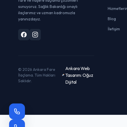
fare ve haşere ilaçlama çözümleri
sunuyoruz. Sağlık Bakanlığı onaylı
Hizmetleri
ilaçlarımız ve uzman kadromuzla
Blog
yanınızdayız.
İletişim
Ankara Web
© 2026 Ankara Fare
Tasarım: Oğuz
İlaçlama. Tüm Hakları
Saklıdır.
Dijital