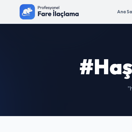
Ana Sa
#haş
"