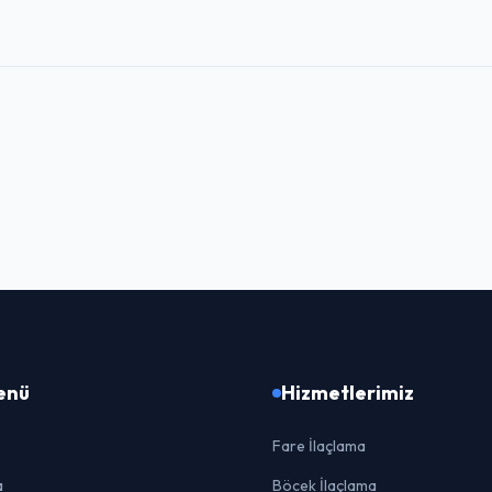
Menü
Hizmetlerimiz
Fare İlaçlama
a
Böcek İlaçlama