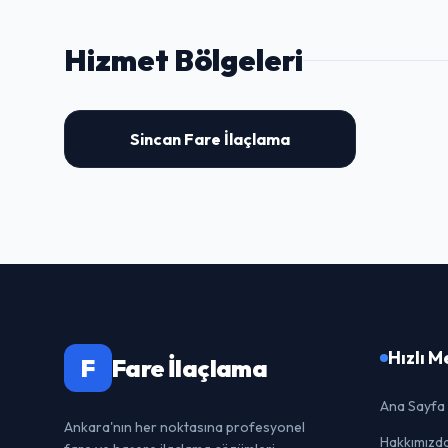
Hizmet Bölgeleri
Sincan Fare İlaçlama
Hızlı 
F
Fare İlaçlama
Ana Sayfa
Ankara'nın her noktasına profesyonel
Hakkımızd