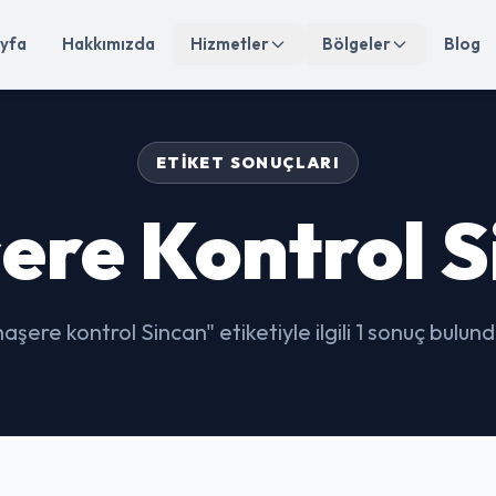
yfa
Hakkımızda
Hizmetler
Bölgeler
Blog
ETIKET SONUÇLARI
ere Kontrol S
haşere kontrol Sincan" etiketiyle ilgili 1 sonuç bulund