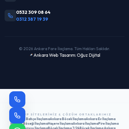
0532 309 08 64
0312 387 19 39
© 2026 Ankara Fare İlaçlama. Tüm Hakları Saklıdır.
Ankara Web Tasarım: Oğuz Dijital
GRUP SITELERIMIZ & ÇÖZÜM ORTAKLARIMIZ
Ankara Bahçe İlaçlama
Ankara Böcek İlaçlama
Ankara Ev İlaçlama
Hamam Böceği İlaçlama
Haşere İlaçlama
Ankara İlaçlama
Pire İlaçlama
Tahtakurusu İlaçlama
Böcek İlaçlama 7/24
Böcek İlaçlama Ankara