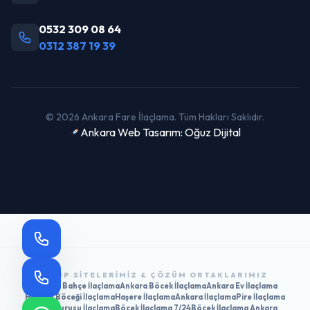
0532 309 08 64
0312 387 19 39
© 2026 Ankara Fare İlaçlama. Tüm Hakları Saklıdır.
Ankara Web Tasarım: Oğuz Dijital
GRUP SITELERIMIZ & ÇÖZÜM ORTAKLARIMIZ
Ankara Bahçe İlaçlama
Ankara Böcek İlaçlama
Ankara Ev İlaçlama
Hamam Böceği İlaçlama
Haşere İlaçlama
Ankara İlaçlama
Pire İlaçlama
Tahtakurusu İlaçlama
Böcek İlaçlama 7/24
Böcek İlaçlama Ankara