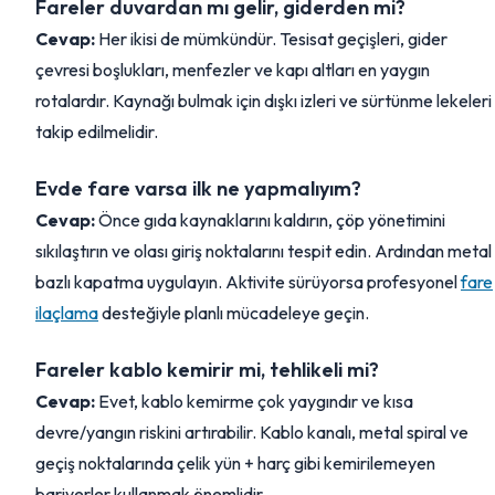
Fareler duvardan mı gelir, giderden mi?
Cevap:
Her ikisi de mümkündür. Tesisat geçişleri, gider
çevresi boşlukları, menfezler ve kapı altları en yaygın
rotalardır. Kaynağı bulmak için dışkı izleri ve sürtünme lekeleri
takip edilmelidir.
Evde fare varsa ilk ne yapmalıyım?
Cevap:
Önce gıda kaynaklarını kaldırın, çöp yönetimini
sıkılaştırın ve olası giriş noktalarını tespit edin. Ardından metal
bazlı kapatma uygulayın. Aktivite sürüyorsa profesyonel
fare
ilaçlama
desteğiyle planlı mücadeleye geçin.
Fareler kablo kemirir mi, tehlikeli mi?
Cevap:
Evet, kablo kemirme çok yaygındır ve kısa
devre/yangın riskini artırabilir. Kablo kanalı, metal spiral ve
geçiş noktalarında çelik yün + harç gibi kemirilemeyen
bariyerler kullanmak önemlidir.