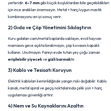
yerleridir.
6–7 mm
gibi küçük boşluklardan bile geçebildikleri
için ince aralıkları önemseyin. Metal + harç/uygun mastik
kombinasyonu en iyi sonuç verir.
2) Gıda ve Çöp Yönetimini Sıkılaştırın
Kuru gıdaları cam/metal kaplarda saklayın, evcil hayvan
mamasını gece açıkta bırakmayın, çöp kovasını kapaklı
kullanın. Unutmayın: Fareyi evde tutan şey çoğu zaman
erişilebilir yiyecek
ve
gizli barınak
tır.
3) Kablo ve Tesisatı Koruyun
Elektrik kabloları kemirildiğinde yangın riski doğabilir. Kablo
kanalı, metal spiral ve geçiş noktalarında çelik yün + harç
uygulaması güvenliği artırır.
4) Nem ve Su Kaynaklarını Azaltın