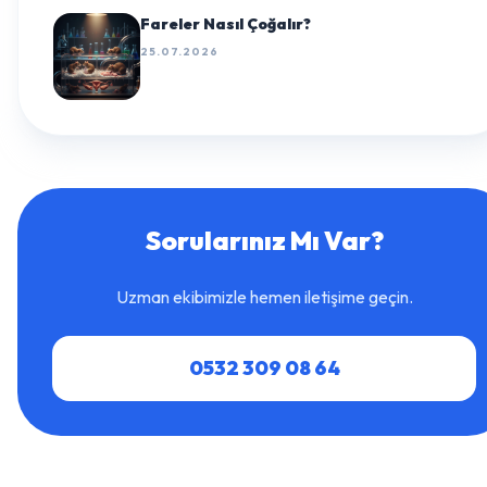
Fareler Nasıl Çoğalır?
25.07.2026
Sorularınız Mı Var?
Uzman ekibimizle hemen iletişime geçin.
0532 309 08 64