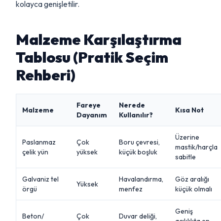
kolayca genişletilir.
Malzeme Karşılaştırma
Tablosu (Pratik Seçim
Rehberi)
Fareye
Nerede
Malzeme
Kısa Not
Dayanım
Kullanılır?
Üzerine
Paslanmaz
Çok
Boru çevresi,
mastik/harçla
çelik yün
yüksek
küçük boşluk
sabitle
Galvaniz tel
Havalandırma,
Göz aralığı
Yüksek
örgü
menfez
küçük olmalı
Geniş
Beton/
Çok
Duvar deliği,