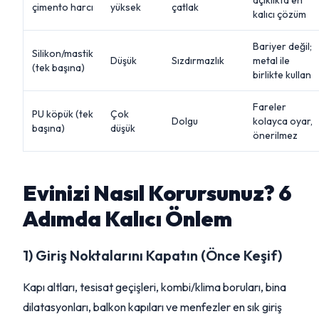
açıklıkta en
çimento harcı
yüksek
çatlak
kalıcı çözüm
Bariyer değil;
Silikon/mastik
Düşük
Sızdırmazlık
metal ile
(tek başına)
birlikte kullan
Fareler
PU köpük (tek
Çok
Dolgu
kolayca oyar,
başına)
düşük
önerilmez
Evinizi Nasıl Korursunuz? 6
Adımda Kalıcı Önlem
1) Giriş Noktalarını Kapatın (Önce Keşif)
Kapı altları, tesisat geçişleri, kombi/klima boruları, bina
dilatasyonları, balkon kapıları ve menfezler en sık giriş