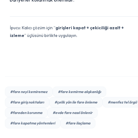
İpucu: Kalıcı çözüm için “
girişleri kapat + çekiciliği azalt +
izleme
” üçlüsünü birlikte uygulayın.
#fare neyi kemiremez
#fare kemirme alışkanlığı
#fare giriş noktaları
#çelik yün ile fare önleme
#menfez tel örgü
#fareden korunma
#evde fare nasıl önlenir
#fare kapatma yöntemleri
#fare ilaçlama