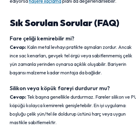
ediyorsa
haşere ilaçlama
planı da değerlendirilebilir.
Sık Sorulan Sorular (FAQ)
Fare çeliği kemirebilir mi?
Cevap:
Kalın metal levhayı pratikte aşmaları zordur. Ancak
ince sac kenarları, gevşek tel örgü veya sabitlenmemiş çelik
yün zamanla yerinden oynarsa açıklık oluşabilir. Bariyerin
başarısı malzeme kadar montaja da bağlıdır.
Silikon veya köpük fareyi durdurur mu?
Cevap:
Tek başına genellikle durdurmaz. Fareler silikon ve P
köpüğü kolayca kemirerek genişletebilir. En iyi uygulama:
boşluğu çelik yün/tel ile doldurup üstünü harç veya uygun
mastikle sabitlemektir.