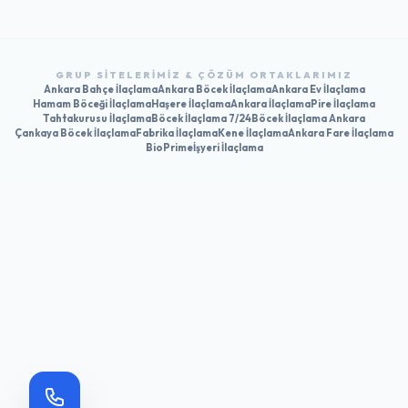
GRUP SITELERIMIZ & ÇÖZÜM ORTAKLARIMIZ
Ankara Bahçe İlaçlama
Ankara Böcek İlaçlama
Ankara Ev İlaçlama
Hamam Böceği İlaçlama
Haşere İlaçlama
Ankara İlaçlama
Pire İlaçlama
Tahtakurusu İlaçlama
Böcek İlaçlama 7/24
Böcek İlaçlama Ankara
Çankaya Böcek İlaçlama
Fabrika İlaçlama
Kene İlaçlama
Ankara Fare İlaçlama
BioPrime
İşyeri İlaçlama