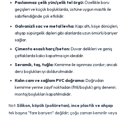
Paslanmaz çelik yün/çelik tel örgü:
Özellikle boru
geçişleri ve küçük boşluklarda, üstüne uygun mastik ile
sabitlendiğinde çok etkilidir.
Galvanizli sac ve metal levha:
Kapı altı, köşe dönüşleri
ahşap süpürgelik dipleri gibi alanlarda uzun ömürlü bariyer
sağlar.
Çimento esaslı harç/beton:
Duvar delikleri ve geniş
çatlaklarda kalıcı kapatma için idealdir.
Seramik, taş, tuğla:
Kemirme ile aşınması zordur; ancak
derz boşlukları iyi doldurulmalıdır.
Kalın cam ve sağlam PVC doğrama:
Doğrudan
kemirme yerine zayıf noktadan (fitil/boşluk) giriş denenir;
montaj boşlukları kapatılmalıdır.
Not:
Silikon, köpük (poliüretan), ince plastik ve ahşap
tek başına “fare bariyeri” değildir; çoğu zaman kemirilir veya