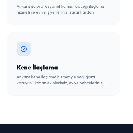
Ankara'da profesyonel hamam böceği ilaçlama
hizmeti ile ev ve iş yerlerinizi zararlılardan
arındırın. Hızlı, etkili ve çevre dostu çözümlerimizle
huzurlu bir yaşam alanı sunuyoruz.
Kene İlaçlama
Ankara kene ilaçlama hizmetiyle sağlığınızı
koruyun! Uzman ekiplerimiz, ev ve bahçelerinizi
kenelerden arındırmak için etkili ve güvenli
çözümler sunar.