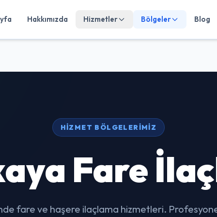
yfa
Hakkımızda
Hizmetler
Bölgeler
Blog
HIZMET BÖLGELERIMIZ
aya Fare İla
de fare ve haşere ilaçlama hizmetleri. Profesyonel