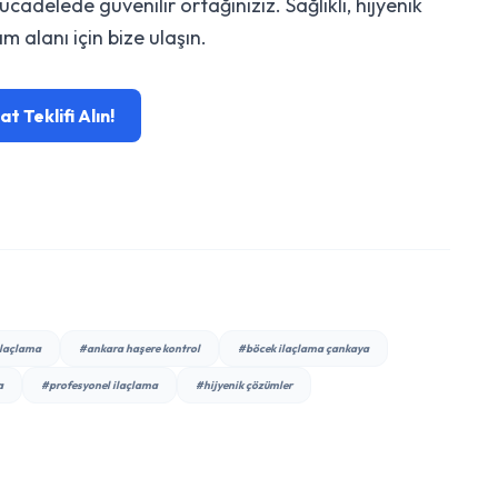
delede güvenilir ortağınızız. Sağlıklı, hijyenik
m alanı için bize ulaşın.
 Teklifi Alın!
ilaçlama
#ankara haşere kontrol
#böcek ilaçlama çankaya
a
#profesyonel ilaçlama
#hijyenik çözümler