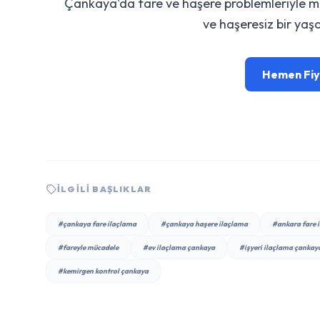
Çankaya'da fare ve haşere problemleriyle müca
ve haşeresiz bir yaşa
Hemen Fiyat
İLGILI BAŞLIKLAR
#çankaya fare ilaçlama
#çankaya haşere ilaçlama
#ankara fare 
#fareyle mücadele
#ev ilaçlama çankaya
#işyeri ilaçlama çankay
#kemirgen kontrol çankaya