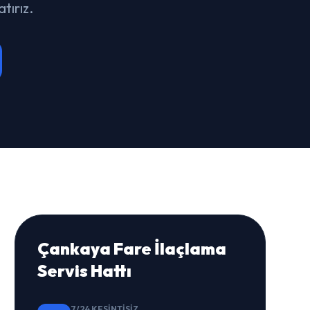
tırız.
Çankaya Fare İlaçlama
Servis Hattı
7/24 KESINTISIZ