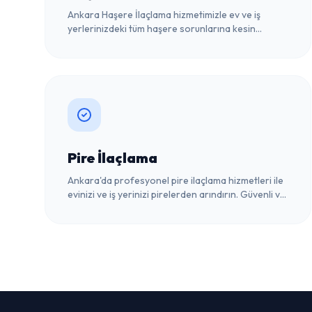
Ankara Haşere İlaçlama hizmetimizle ev ve iş
yerlerinizdeki tüm haşere sorunlarına kesin
çözümler sunuyoruz. Uzman ekibimizle şimdi
iletişime geçin!
Pire İlaçlama
Ankara'da profesyonel pire ilaçlama hizmetleri ile
evinizi ve iş yerinizi pirelerden arındırın. Güvenli ve
etkili çözümler için hemen ulaşın!