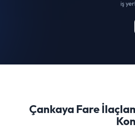
iş ye
Çankaya Fare İlaçla
Kon