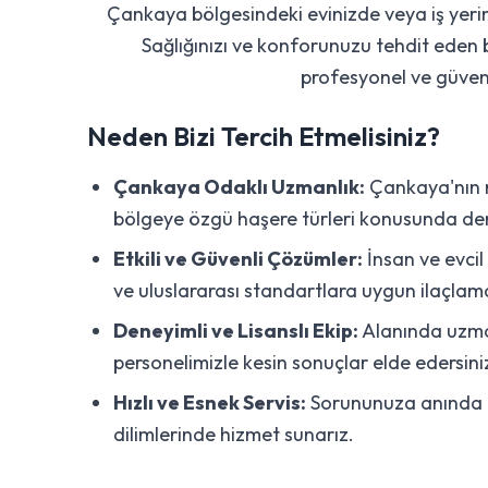
Çankaya bölgesindeki evinizde veya iş yerini
Sağlığınızı ve konforunuzu tehdit eden 
profesyonel ve güven
Neden Bizi Tercih Etmelisiniz?
Çankaya Odaklı Uzmanlık:
Çankaya'nın ma
bölgeye özgü haşere türleri konusunda den
Etkili ve Güvenli Çözümler:
İnsan ve evci
ve uluslararası standartlara uygun ilaçlama
Deneyimli ve Lisanslı Ekip:
Alanında uzman
personelimizle kesin sonuçlar elde edersini
Hızlı ve Esnek Servis:
Sorununuza anında m
dilimlerinde hizmet sunarız.