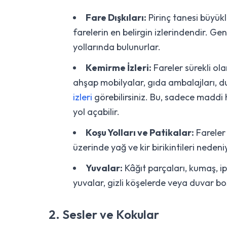
Fare Dışkıları:
Pirinç tanesi büyüklü
farelerin en belirgin izlerindendir. Ge
yollarında bulunurlar.
Kemirme İzleri:
Fareler sürekli ola
ahşap mobilyalar, gıda ambalajları, d
izleri
görebilirsiniz. Bu, sadece maddi
yol açabilir.
Koşu Yolları ve Patikalar:
Fareler 
üzerinde yağ ve kir birikintileri nedeni
Yuvalar:
Kâğıt parçaları, kumaş, 
yuvalar, gizli köşelerde veya duvar bo
2. Sesler ve Kokular