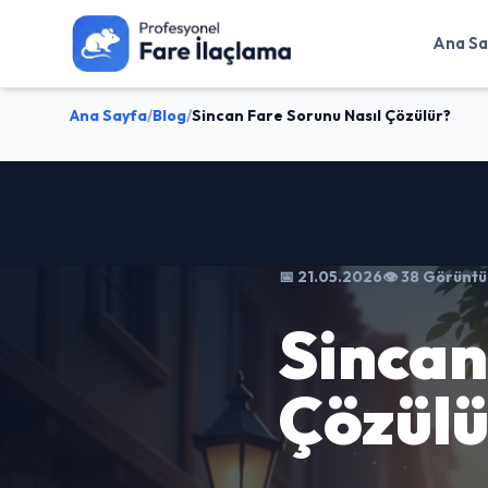
Ana Sa
Ana Sayfa
/
Blog
/
Sincan Fare Sorunu Nasıl Çözülür?
📅 21.05.2026
👁️ 38 Görünt
Sincan
Çözülü