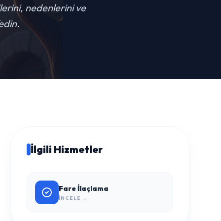
lerini, nedenlerini ve
edin.
İlgili Hizmetler
Fare İlaçlama
İNCELE →