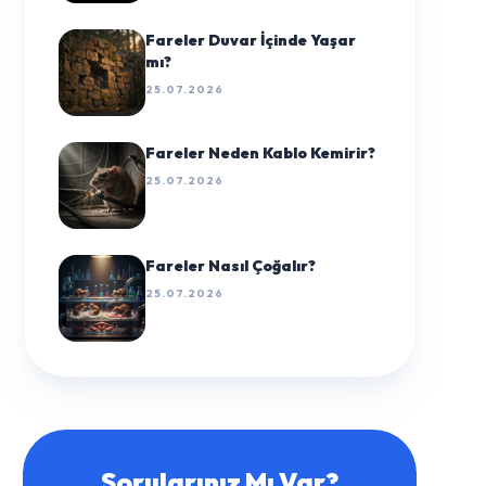
Fareler Duvar İçinde Yaşar
mı?
25.07.2026
Fareler Neden Kablo Kemirir?
25.07.2026
Fareler Nasıl Çoğalır?
25.07.2026
Sorularınız Mı Var?